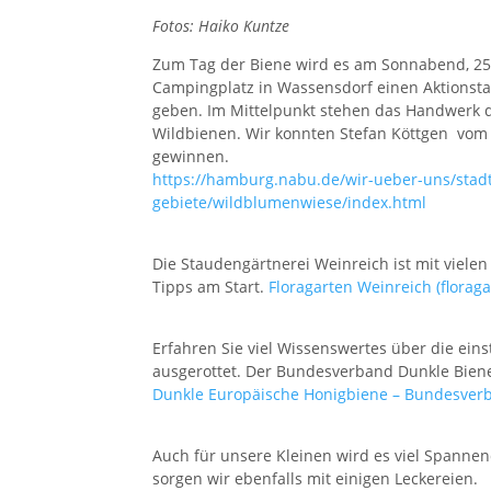
Fotos: Haiko Kuntze
Zum Tag der Biene wird es am Sonnabend, 25.
Campingplatz in Wassensdorf einen Aktionst
geben. Im Mittelpunkt stehen das Handwerk d
Wildbienen. Wir konnten Stefan Köttgen vo
gewinnen.
https://hamburg.nabu.de/wir-ueber-uns/stadt
gebiete/wildblumenwiese/index.html
Die Staudengärtnerei Weinreich ist mit viel
Tipps am Start.
Floragarten Weinreich (florag
Erfahren Sie viel Wissenswertes über die ein
ausgerottet. Der Bundesverband Dunkle Biene 
Dunkle Europäische Honigbiene – Bundesverb
Auch für unsere Kleinen wird es viel Spannend
sorgen wir ebenfalls mit einigen Leckereien.