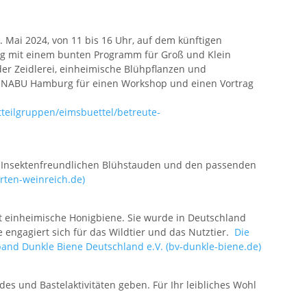
 Mai 2024, von 11 bis 16 Uhr, auf dem künftigen
ag mit einem bunten Programm für Groß und Klein
er Zeidlerei, einheimische Blühpflanzen und
m NABU Hamburg für einen Workshop und einen Vortrag
teilgruppen/eimsbuettel/betreute-
en Insektenfreundlichen Blühstauden und den passenden
arten-weinreich.de)
st einheimische Honigbiene. Sie wurde in Deutschland
engagiert sich für das Wildtier und das Nutztier.
Die
and Dunkle Biene Deutschland e.V. (bv-dunkle-biene.de)
es und Bastelaktivitäten geben. Für Ihr leibliches Wohl