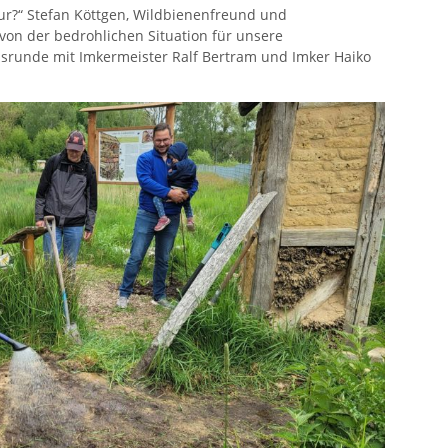
tur?“ Stefan Köttgen, Wildbienenfreund und
on der bedrohlichen Situation für unsere
srunde mit Imkermeister Ralf Bertram und Imker Haiko